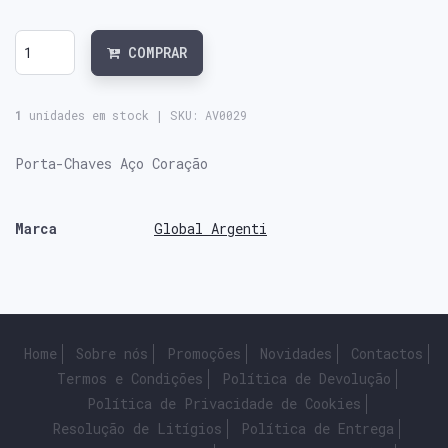
COMPRAR
1
unidades em stock |
SKU:
AV0029
Porta-Chaves Aço Coração
Marca
Global Argenti
Características
Home
Sobre nós
Promoções
Novidades
Contactos
Termos e Condições
Política de Devolução
Política de Privacidade de Cookies
Resolução de Litígios
Política de Entrega