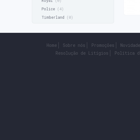
Royal
(0)
Police
(4)
Timberland
(0)
Home
Sobre nós
Promoções
Novidad
Resolução de Litígios
Política d