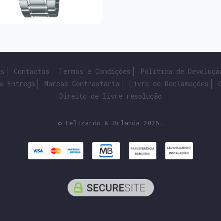
es
Contactos
Termos e Condições
Política de Devoluçã
e Entrega
Marcas Contrastaria
Livro de Reclamações
Direito de livre resolução
© Felizardo & Orlanda 2026.