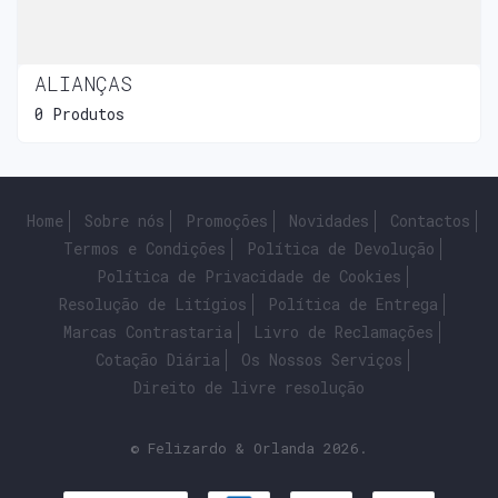
ALIANÇAS
0 Produtos
Home
Sobre nós
Promoções
Novidades
Contactos
Termos e Condições
Política de Devolução
Política de Privacidade de Cookies
Resolução de Litígios
Política de Entrega
Marcas Contrastaria
Livro de Reclamações
Cotação Diária
Os Nossos Serviços
Direito de livre resolução
© Felizardo & Orlanda 2026.