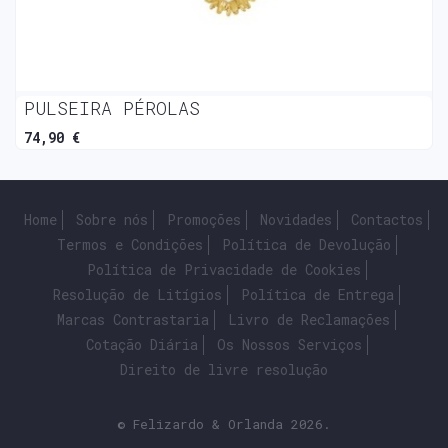
PULSEIRA PÉROLAS
74,90 €
Home
Sobre nós
Promoções
Novidades
Contactos
Termos e Condições
Política de Devolução
Política de Privacidade de Cookies
Resolução de Litígios
Política de Entrega
Marcas Contrastaria
Livro de Reclamações
Cotação Diária
Os Nossos Serviços
Direito de livre resolução
© Felizardo & Orlanda 2026.