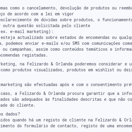
emas como o cancelamento, devolução de produtos ou reemb
iço de acordo com a lei em vigor
esclarecimento de dúvidas sobre produtos, o funcionament
r outra questão solicitada pelo cliente
(ex. e-mail marketing):
 esteja actualizado sobre estados de encomendas ou qualq
a, podemos enviar e-mails e/ou SMS com comunicações come
s ou campanhas, assim como conteúdos temáticos e informa
ncomendas registadas.
rketing, na Felizardo & Orlanda poderemos considerar e u
 como produtos visualizados, produtos em wishlist ou dei
 marketing são efectuadas após e com o consentimento pré
 caso, a Felizardo & Orlanda procura garantir que a info
zados são adequados às finalidades descritas e que não c
dade do cliente.
os dados?
hidos quando há um registo de cliente na Felizardo & Orl
himento do formulário de contacto, registo de uma encome