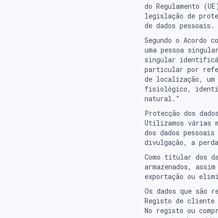
do Regulamento (UE
legislação de prot
de dados pessoais.
Segundo o Acordo c
uma pessoa singula
singular identific
particular por ref
de localização, um
fisiológico, ident
natural.”
Protecção dos dado
Utilizamos várias 
dos dados pessoais
divulgação, a perd
Como titular dos d
armazenados, assim
exportação ou elim
Os dados que são r
Registo de cliente
No registo ou comp