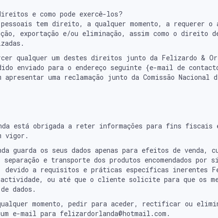
direitos e como pode exercê-los?
 pessoais tem direito, a qualquer momento, a requerer o 
ição, exportação e/ou eliminação, assim como o direito d
izadas.
rcer qualquer um destes direitos junto da Felizardo & Or
dido enviado para o endereço seguinte {e-mail de contact
m apresentar uma reclamação junto da Comissão Nacional d
nda está obrigada a reter informações para fins fiscais 
m vigor.
nda guarda os seus dados apenas para efeitos de venda, c
, separação e transporte dos produtos encomendados por s
. devido a requisitos e práticas específicas inerentes F
 actividade, ou até que o cliente solicite para que os m
 de dados.
qualquer momento, pedir para aceder, rectificar ou elimi
 um e-mail para felizardorlanda@hotmail.com.