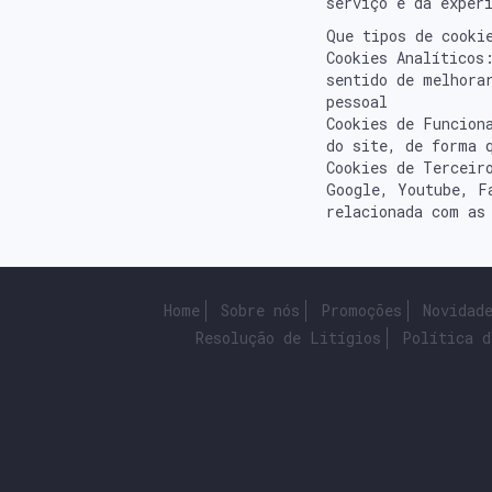
serviço e da exper
Que tipos de cooki
Cookies Analíticos
sentido de melhora
pessoal
Cookies de Funcion
do site, de forma 
Cookies de Terceir
Google, Youtube, F
relacionada com as
Home
Sobre nós
Promoções
Novidad
Resolução de Litígios
Política d