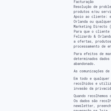
Facturação
Resolução de probl
produtos e/ou serv
Apoio ao cliente: 
Orlanda ou qualque
Marketing Directo 
Para que o cliente
Felizardo & Orland
a ofertas, produto
processamento de e
Para efeitos de ma
determinados dados
abandonado.
As comunicações de
Em todo e qualquer
recolhidos e utili
invasão da privaci
Quando recolhemos 
Os dados são recol
newsletter, preenc
navegação na loja.