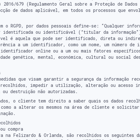
) 2016/679 (Regulamento Geral sobre a Proteção de Dados
ecção de dados aplicável, em todos os processos que envo
om o RGPD, por dados pessoais define-se: “Qualquer infor
r identificada ou identificável (”titular da informação“
ável é aquela que pode ser identificado, direta ou indir
erência a um identificador, como um nome, um número de i
 identificador online ou a um ou mais fatores específico
idade genética, mental, económica, cultural ou social de
s
medidas que visam garantir a segurança da informação rec
 recolhidos, impedir a utilização, alteração ou acesso i
a ou destruição não autorizadas.
ados, o cliente tem direito a saber quais os dados recol
 como a alterar os mesmos na área de cliente e solicitar
inação.
ecolhidos
 ou compra
ra na Felizardo & Orlanda, são recolhidos os seguintes d