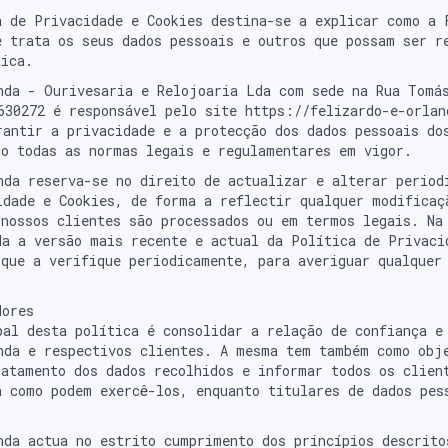
a de Privacidade e Cookies destina-se a explicar como a 
e trata os seus dados pessoais e outros que possam ser r
tica.
ade
nda - Ourivesaria e Relojoaria Lda com sede na Rua Tomá
630272 é responsável pelo site https://felizardo-e-orlan
rantir a privacidade e a protecção dos dados pessoais do
do todas as normas legais e regulamentares em vigor.
nda reserva-se no direito de actualizar e alterar period
idade e Cookies, de forma a reflectir qualquer modificaç
 nossos clientes são processados ou em termos legais. Na
da a versão mais recente e actual da Política de Privaci
 que a verifique periodicamente, para averiguar qualquer
dores
pal desta política é consolidar a relação de confiança e
nda e respectivos clientes. A mesma tem também como obj
ratamento dos dados recolhidos e informar todos os clien
a como podem exercê-los, enquanto titulares de dados pes
nda actua no estrito cumprimento dos princípios descrito