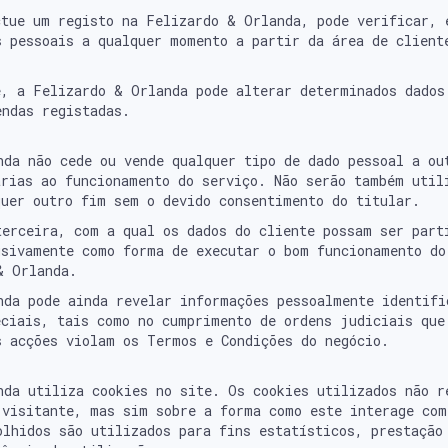
ctue um registo na Felizardo & Orlanda, pode verificar, 
s pessoais a qualquer momento a partir da área de client
e, a Felizardo & Orlanda pode alterar determinados dados
endas registadas.
nda não cede ou vende qualquer tipo de dado pessoal a ou
árias ao funcionamento do serviço. Não serão também util
quer outro fim sem o devido consentimento do titular.
terceira, com a qual os dados do cliente possam ser part
usivamente como forma de executar o bom funcionamento do
& Orlanda.
da pode ainda revelar informações pessoalmente identificá
eciais, tais como no cumprimento de ordens judiciais que
s acções violam os Termos e Condições do negócio.
nda utiliza cookies no site. Os cookies utilizados não r
 visitante, mas sim sobre a forma como este interage com
olhidos são utilizados para fins estatísticos, prestação