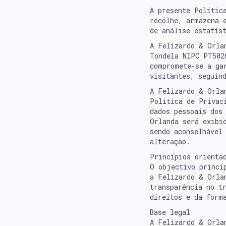
Política
A presente Polític
recolhe, armazena 
de
de análise estatís
Privacid
A Felizardo & Orla
Tondela NIPC PT502
de
compromete-se a ga
Cookies
visitantes, seguin
A Felizardo & Orla
Política de Privac
dados pessoais dos
Orlanda será exibi
sendo aconselhável
alteração.
Princípios orienta
O objectivo princi
a Felizardo & Orla
transparência no t
direitos e da form
Base legal
A Felizardo & Orla