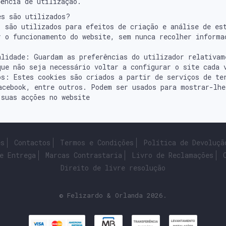
iência de utilização.
es são utilizados?
: são utilizados para efeitos de criação e análise de es
r o funcionamento do website, sem nunca recolher informa
alidade: Guardam as preferências do utilizador relativam
que não seja necessário voltar a configurar o site cada 
os: Estes cookies são criados a partir de serviços de te
acebook, entre outros. Podem ser usados para mostrar-lhe
 suas acções no website
es
Contactos
Termos e Condições
Política de Devoluçã
e Entrega
Marcas Contrastaria
Livro de Reclamações
Direito de livre resolução
© Felizardo & Orlanda 2026.