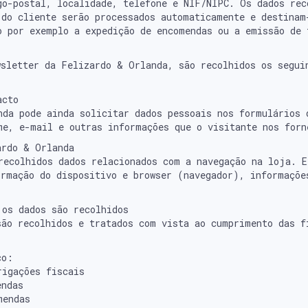
go-postal, localidade, telefone e NIF/NIPC. Os dados rec
 do cliente serão processados automaticamente e destinam
o por exemplo a expedição de encomendas ou a emissão de 
wsletter da Felizardo & Orlanda, são recolhidos os segui
acto
nda pode ainda solicitar dados pessoais nos formulários 
me, e-mail e outras informações que o visitante nos forn
ardo & Orlanda
recolhidos dados relacionados com a navegação na loja. E
ormação do dispositivo e browser (navegador), informaçõe
 os dados são recolhidos
são recolhidos e tratados com vista ao cumprimento das f
ço:
rigações fiscais
endas
mendas