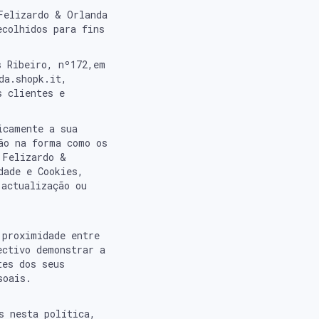
Felizardo & Orlanda
ecolhidos para fins
s Ribeiro, nº172,em
da.shopk.it,
s clientes e
icamente a sua
ão na forma como os
 Felizardo &
dade e Cookies,
 actualização ou
 proximidade entre
ectivo demonstrar a
tes dos seus
soais.
s nesta política,