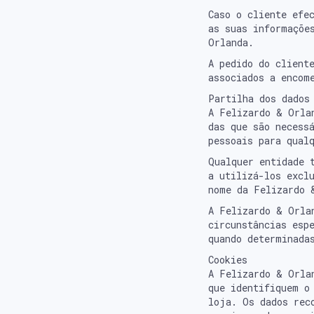
Caso o cliente efe
as suas informaçõe
Orlanda.
A pedido do client
associados a encom
Partilha dos dados
A Felizardo & Orla
das que são necess
pessoais para qual
Qualquer entidade 
a utilizá-los excl
nome da Felizardo 
A Felizardo & Orlan
circunstâncias esp
quando determinada
Cookies
A Felizardo & Orla
que identifiquem o
loja. Os dados rec