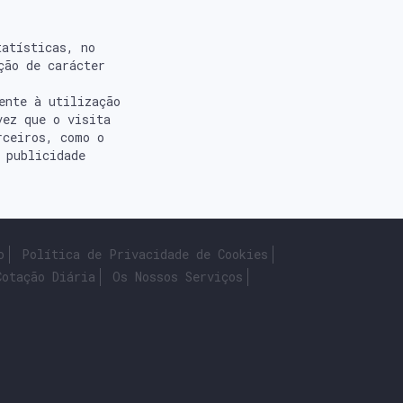
tatísticas, no
ção de carácter
ente à utilização
vez que o visita
rceiros, como o
 publicidade
o
Política de Privacidade de Cookies
Cotação Diária
Os Nossos Serviços