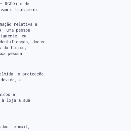
 – RGPD) e da
lvam o tratamento
mação relativa a
); uma pessoa
etamente, em
dentificação, dados
s do físico,
ssa pessoa
olhida, a protecção
ndevido, a
hidos e
 à loja a sua
ados: e-mail,