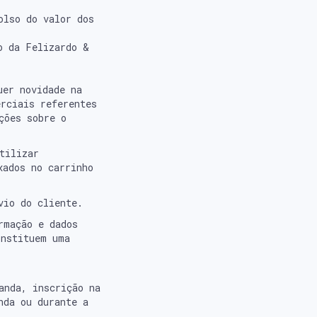
olso do valor dos
o da Felizardo &
uer novidade na
rciais referentes
ções sobre o
tilizar
xados no carrinho
vio do cliente.
rmação e dados
onstituem uma
anda, inscrição na
nda ou durante a