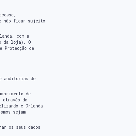
acesso,
e não ficar sujeito
landa, com a
o da loja}. O
e Protecção de
e auditorias de
umprimento de
i através da
elizardo e Orlanda
esmos sejam
nar os seus dados