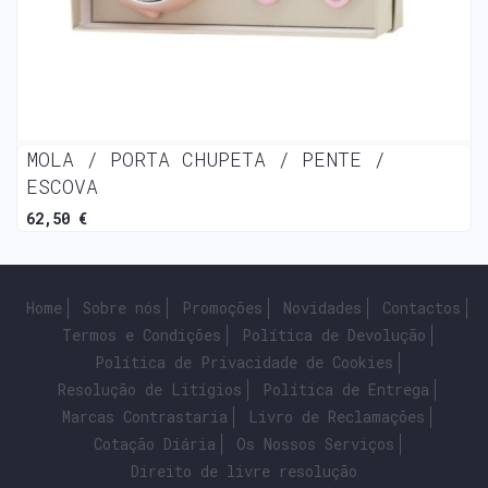
MOLA / PORTA CHUPETA / PENTE /
ESCOVA
62,50 €
Home
Sobre nós
Promoções
Novidades
Contactos
Termos e Condições
Política de Devolução
Política de Privacidade de Cookies
Resolução de Litígios
Política de Entrega
Marcas Contrastaria
Livro de Reclamações
Cotação Diária
Os Nossos Serviços
Direito de livre resolução