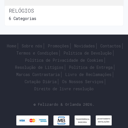
RELÓGIOS
6 Categorias
Home
Sobre nós
Promoções
Novidades
Contactos
Termos e Condições
Política de Devolução
Política de Privacidade de Cookies
Resolução de Litígios
Política de Entrega
Marcas Contrastaria
Livro de Reclamações
Cotação Diária
Os Nossos Serviços
Direito de livre resolução
© Felizardo & Orlanda 2026.