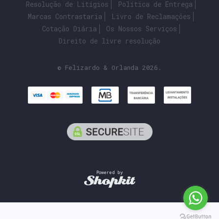
Resolução de Litígios
Política de Entrega
Marcas Contrastaria
Livro de Reclamações
Cotação Diária
Os Nossos Serviços
Direito de livre resolução
© Felizardo & Orlanda 2026.
Powered by