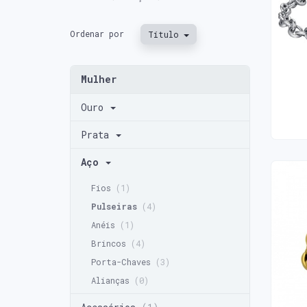
Ordenar por
Título
PUL
29,0
Mulher
Ouro
Prata
Aço
Fios
(1)
Pulseiras
(4)
Anéis
(1)
PUL
Brincos
(4)
25,0
Porta-Chaves
(3)
Alianças
(0)