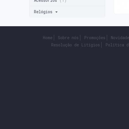
Acessórios
(1)
Relógios
Home
Sobre nós
Promoções
Novidad
Resolução de Litígios
Política d