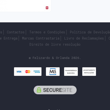
es
Contactos
Termos e Condições
Política de Devoluçã
e Entrega
Marcas Contrastaria
Livro de Reclamações
Direito de livre resolução
© Felizardo & Orlanda 2026.